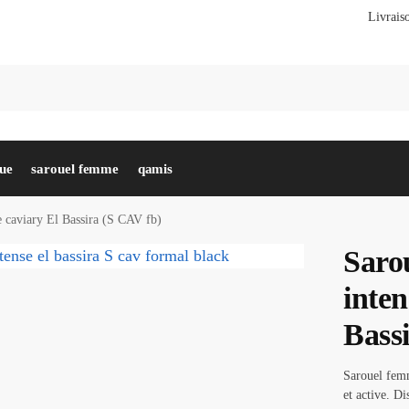
Livraiso
Re
gue
sarouel femme
qamis
 caviary El Bassira (S CAV fb)
Saro
inten
Bass
Sarouel fem
et active. D