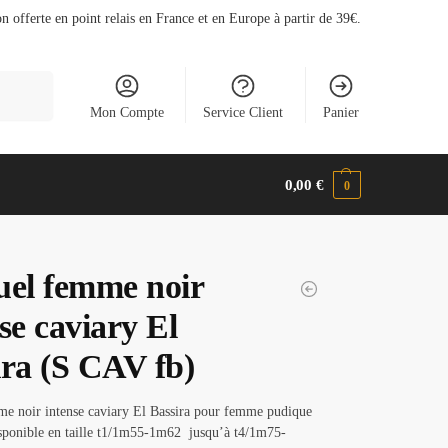
n offerte en point relais en France et en Europe à partir de 39€.
cherche
Mon Compte
Service Client
Panier
0,00
€
0
uel femme noir
se caviary El
ira (S CAV fb)
me noir intense caviary El Bassira pour femme pudique
isponible en taille t1/1m55-1m62 jusqu’à t4/1m75-