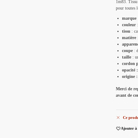
1m83. Tissu C
pour toutes l
marque
couleur
:
tissu
: ca
matière
apparen
coupe
: 
taille
: u
cordon p
opacité 
origine 
Merci de reg
avant de c
Ce produ
Ajouter à