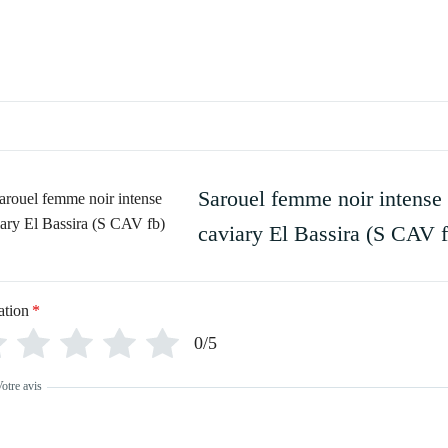
Sarouel femme noir intense
caviary El Bassira (S CAV f
ation
*
0/5
otre avis