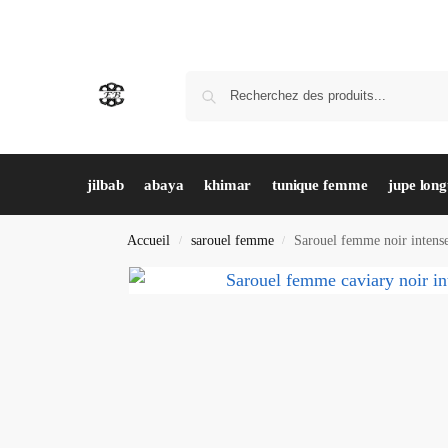
jilbab
abaya
khimar
tunique femme
jupe lon
Accueil
sarouel femme
Sarouel femme noir intense
/
/