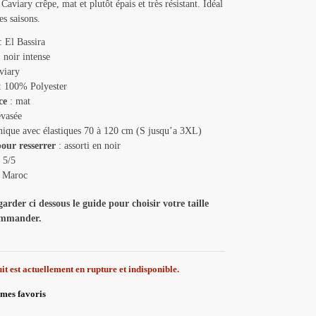
aviary crêpe, mat et plutôt épais et très résistant. Idéal
es saisons.
: El Bassira
 noir intense
viary
: 100% Polyester
ce
: mat
évasée
nique avec élastiques 70 à 120 cm (S jusqu’a 3XL)
our resserrer
: assorti en noir
:
5/5
:
Maroc
arder ci dessous le guide pour choisir votre taille
ommander.
it est actuellement en rupture et indisponible.
 mes favoris