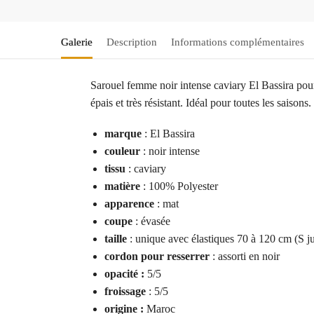
Galerie
Description
Informations complémentaires
Sarouel femme noir intense caviary El Bassira pou
épais et très résistant. Idéal pour toutes les saisons.
marque
: El Bassira
couleur
: noir intense
tissu
: caviary
matière
: 100% Polyester
apparence
: mat
coupe
: évasée
taille
: unique avec élastiques 70 à 120 cm (S 
cordon pour resserrer
: assorti en noir
opacité :
5/5
froissage
: 5/5
origine :
Maroc