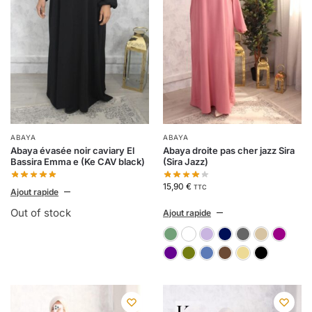
ABAYA
ABAYA
Abaya évasée noir caviary El
Abaya droite pas cher jazz Sira
Bassira Emma e (Ke CAV black)
(Sira Jazz)
15,90
€
TTC
Ajout rapide
Out of stock
Ajout rapide
07-vert clair
11-rose pâle
1116-par
1151-
1
66-violet foncé
71-vert kaki
73-bleu pé
74-ma
A