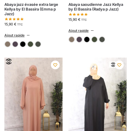
Abaya jazz évasée extra large
Abaya saoudienne Jazz Kellya
Kellya by El Bassira (Emma p
by El Bassira (Radya p Jazz)
Jazz)
15,90
€
TTC
15,90
€
TTC
Ajout rapide
Ajout rapide
11-taupe
aubergine 109
noir
Vert 
v
11-taupe
aubergine 109
noir
Vert 246
vert kaki foncé 52