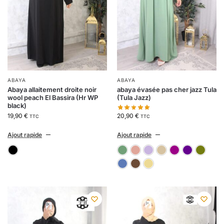
ABAYA
ABAYA
Abaya allaitement droite noir
abaya évasée pas cher jazz Tula
wool peach El Bassira (Hr WP
(Tula Jazz)
black)
20,90
€
19,90
€
TTC
TTC
Ajout rapide
Ajout rapide
07-vert clair
11-rose pâle
1116-par
24- b
5
noir
73-bleu pétrole
74-marron fon
A1-beige c