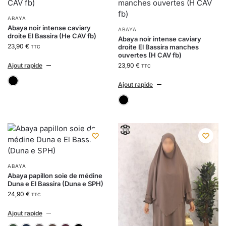
ABAYA
Abaya noir intense caviary
ABAYA
droite El Bassira (He CAV fb)
Abaya noir intense caviary
23,90
€
droite El Bassira manches
TTC
ouvertes (H CAV fb)
Ajout rapide
23,90
€
TTC
noir intense
Ajout rapide
noir intense
ABAYA
Abaya papillon soie de médine
Duna e El Bassira (Duna e SPH)
24,90
€
TTC
Ajout rapide