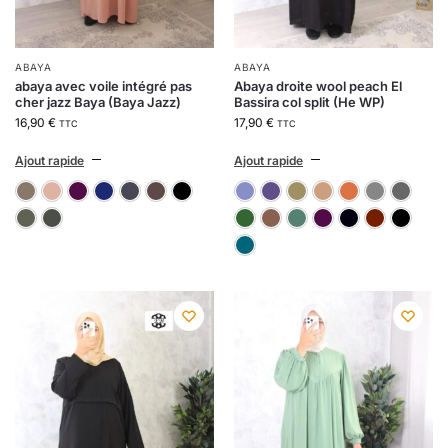
ABAYA
ABAYA
abaya avec voile intégré pas
Abaya droite wool peach El
cher jazz Baya (Baya Jazz)
Bassira col split (He WP)
16,90
€
17,90
€
TTC
TTC
Ajout rapide
Ajout rapide
11-taupe
141-saumon
aubergine 109
bleu marine 93
gris anthracite 29
marron chocolat 04
noir
105-bleuet
108-violet fon
130-vert 
150-c
1
Vert 246
vert kaki foncé 52
56-vert infini
6-marron café
60-vert 
auber
b
vert canard 69