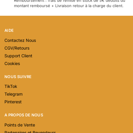
Remboursement : frais de remise en stock de 5€ déduits du
montant remboursé + Livraison retour à la charge du client.
AIDE
Contactez Nous
CGV/Retours
Support Client
Cookies
NOUS SUIVRE
TikTok
Telegram
Pinterest
A PROPOS DE NOUS
Points de Vente
Partenaires et Revendeurs