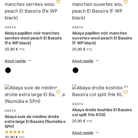
ABAYA
ABAYA
Abaya papillon noir manches
Abaya papillon noir manches
serrées wool peach El Bassira
ouvertes wool peach El Bassira
(Fe WP black)
(F WP black)
20,90
€
20,90
€
TTC
TTC
Ajout rapide
Ajout rapide
noir
noir
ABAYA
Abaya droite koshibo El Bassira
ABAYA
col split (He KOS)
Abaya soie de médine droite
20,90
€
extra large El Bassira (Numidia e
TTC
SPH)
Ajout rapide
20,90
€
TTC