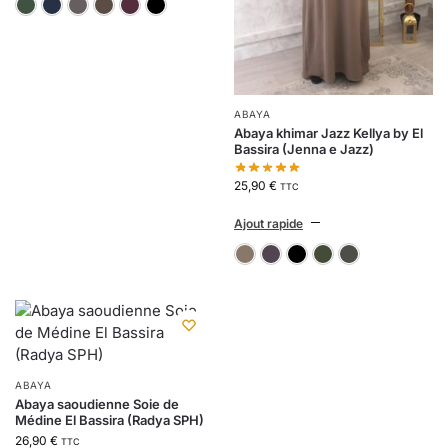
black forest 19-0315 (vert)
black iris 19-3921 (bleu marine foncé)
boulevard 18-3906 (gris)
chestnut 19-1118 (marron clair)
fig 19-1718 (prune)
noir
ABAYA
Abaya khimar Jazz Kellya by El
Bassira (Jenna e Jazz)
25,90
€
TTC
Ajout rapide
11-taupe
aubergine 109
noir
Vert 
v
ABAYA
Abaya saoudienne Soie de
Médine El Bassira (Radya SPH)
26,90
€
TTC