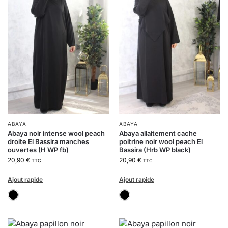
ABAYA
ABAYA
Abaya noir intense wool peach
Abaya allaitement cache
droite El Bassira manches
poitrine noir wool peach El
ouvertes (H WP fb)
Bassira (Hrb WP black)
20,90
€
20,90
€
TTC
TTC
Ajout rapide
Ajout rapide
noir intense
noir