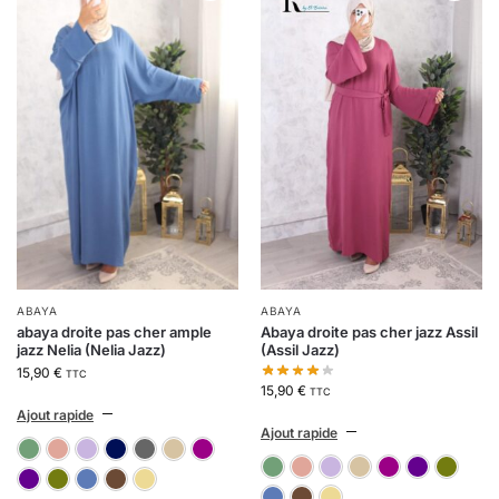
ABAYA
ABAYA
abaya droite pas cher ample
Abaya droite pas cher jazz Assil
jazz Nelia (Nelia Jazz)
(Assil Jazz)
15,90
€
TTC
15,90
€
TTC
Ajout rapide
Ajout rapide
07-vert clair
11-rose pâle
1116-parme
1151-bleu foncé
1208-gris foncé
24- beige taupe
57-fushia
07-vert clair
11-rose pâle
1116-par
24- b
5
66-violet foncé
71-vert kaki
73-bleu pétrole
74-marron foncé
A1-beige clair
73-bleu pétrole
74-marron fon
A1-beige c