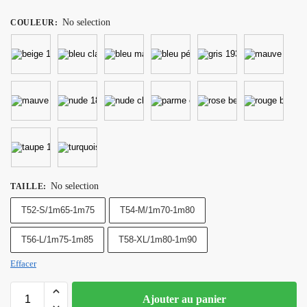
No selection
COULEUR
:
No selection
TAILLE
:
T52-S/1m65-1m75
T54-M/1m70-1m80
T56-L/1m75-1m85
T58-XL/1m80-1m90
Effacer
Ajouter au panier