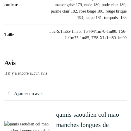
couleur
mauve grisé 179, nude 180, nude clair 189,
parme clair 182, rose beige 186, rouge brique
194, taupe 181, turquoise 183
T52-S/1m65-1m75, T54-M/1m70-1m80, T56-
Taille
L/1m75-1m85, T58-XL/1m80-1m90
Avis
Il n’y a encore aucun avis
Ajouter un avis
qamis saoudien col mao
manches longues de