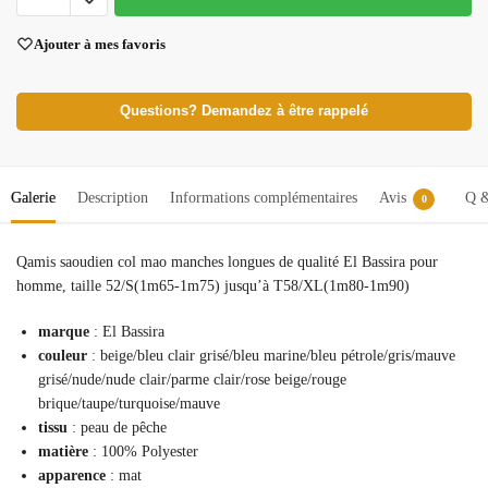
Ajouter à mes favoris
Questions? Demandez à être rappelé
Galerie
Description
Informations complémentaires
Avis
Q 
0
Qamis saoudien col mao manches longues de qualité El Bassira pour
homme, taille 52/S(1m65-1m75) jusqu’à T58/XL(1m80-1m90)
marque
: El Bassira
couleur
: beige/bleu clair grisé/bleu marine/bleu pétrole/gris/mauve
grisé/nude/nude clair/parme clair/rose beige/rouge
brique/taupe/turquoise/mauve
tissu
: peau de pêche
matière
: 100% Polyester
apparence
: mat