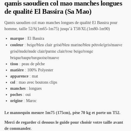
qamis saoudien col mao manches longues
de qualité El Bassira (Sa Mao)
Qamis saoudien col mao manches longues de qualité El Bassira pour
homme, taille 52/S(1m65-1m75) jusqu’à T58/XL(1m80-1m90)
marque
: El Bassira
beige/bleu clair grisé/bleu marine/bleu pétrole/gris/mauve
couleur
:
grisé/nude/nude clair/parme clair/rose beige/rouge
brique/taupe/turquoise/mauve
tissu
: peau de pêche
matière
: 100% Polyester
apparence
: mat
col
: mao avec boutons clips
manches
: longues
poches
: oui
origine
: Maroc
Le mannequin mesure 1m75 (175cm), pèse 70 kg et porte un T52.
Merci de regarder ci dessous le guide pour choisir votre taille avant
de commander.