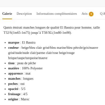
Galerie
Description
Informations complémentaires
Avis
Q 
0
Qamis émirati manches longues de qualité El Bassira pour homme, taille
T52/S(1m65-1m75) jusqu’à T58/XL(1m80-1m90).
marque
: El Bassira
couleur
: beige/bleu clair grisé/bleu marine/bleu pétrole/gris/mauve
grisé/nude/nude clair/parme clair/rose beige/rouge
brique/taupe/turquoise/mauve
tissu
: peau de pêche
matière
: 100% Polyester
apparence
: mat
manches
: longues
poches
: oui
opacité
: 5/5
froissage
: 4/5
origine
: Maroc