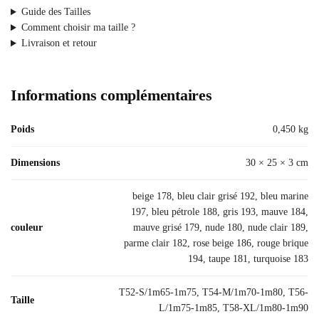
Guide des Tailles
Comment choisir ma taille ?
Livraison et retour
Informations complémentaires
Poids
0,450 kg
Dimensions
30 × 25 × 3 cm
beige 178, bleu clair grisé 192, bleu marine
197, bleu pétrole 188, gris 193, mauve 184,
couleur
mauve grisé 179, nude 180, nude clair 189,
parme clair 182, rose beige 186, rouge brique
194, taupe 181, turquoise 183
T52-S/1m65-1m75, T54-M/1m70-1m80, T56-
Taille
L/1m75-1m85, T58-XL/1m80-1m90