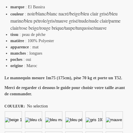
marque
: El Bassira
noir/blanc/blanc nacré/beige/bleu clair grisé/bleu
couleur
:
marine/bleu pétrole/gris/mauve grisé/nude/nude clair/parme
clair/rose beige/rouge brique/taupe/turquoise/mauve
tissu
: peau de pêche
matière
: 100% Polyester
apparence
: mat
manches
: longues
poches
: oui
origine
: Maroc
Le mannequin mesure 1m75 (175cm), pèse 70 kg et porte un T52.
Merci de regarder ci dessous le guide pour choisir votre taille avant
de commander.
No selection
COULEUR
: