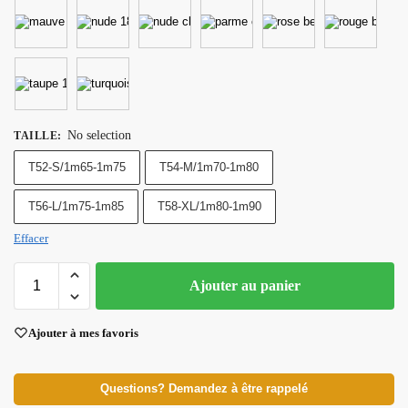
No selection
TAILLE
:
T52-S/1m65-1m75
T54-M/1m70-1m80
T56-L/1m75-1m85
T58-XL/1m80-1m90
Effacer
Ajouter au panier
Ajouter à mes favoris
Questions? Demandez à être rappelé