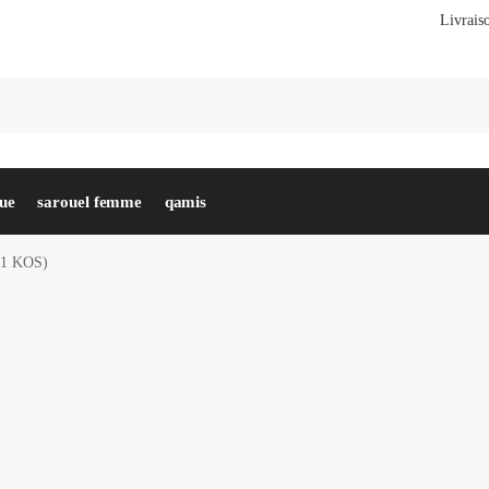
Livraiso
Re
gue
sarouel femme
qamis
(A1 KOS)