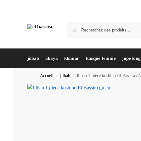
jilbab
abaya
khimar
tunique femme
jupe lon
Accueil
jilbab
Jilbab 1 pièce koshibo El Bassira 
/
/